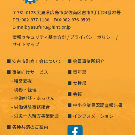
〒731-0123 広島県広島市安佐南区古市3丁目24番22号
TEL:
082-877-1180
FAX:082-876-0593
E-mail:
yasufuru@hint.or.jp
情報セキュリティ基本方針
プライバシーポリシー
サイトマップ
安古市町商工会について
会員事業所紹介
事業向けサービス
青年部
経営支援
女性部
税務・経理
会報
金融相談・あっせん
中小企業景況調査報告書
労働保険事務組合
労災一人親方事業部会
インフォメーション
各種共済のご案内