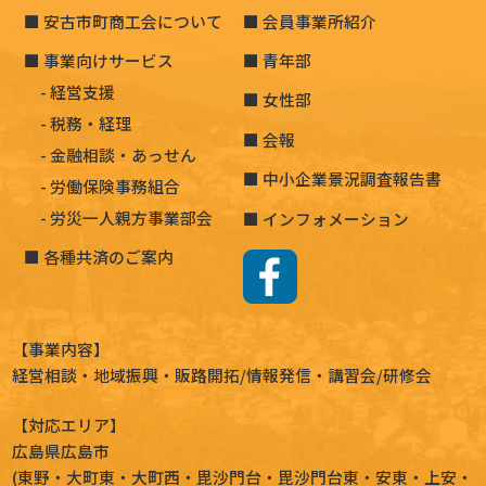
安古市町商工会について
会員事業所紹介
事業向けサービス
青年部
経営支援
女性部
税務・経理
会報
金融相談・あっせん
中小企業景況調査報告書
労働保険事務組合
労災一人親方事業部会
インフォメーション
各種共済のご案内
【事業内容】
経営相談
・地域振興・
販路開拓
/情報発信・講習会/研修会
【対応エリア】
広島県広島市
(
東野
・
大町東
・
大町西
・
毘沙門台
・
毘沙門台東
・
安東
・
上安
・