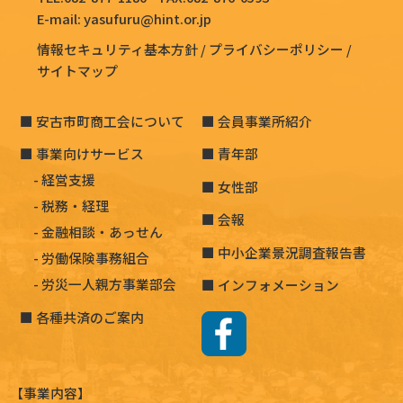
E-mail:
yasufuru@hint.or.jp
情報セキュリティ基本方針
プライバシーポリシー
サイトマップ
安古市町商工会について
会員事業所紹介
事業向けサービス
青年部
経営支援
女性部
税務・経理
会報
金融相談・あっせん
中小企業景況調査報告書
労働保険事務組合
労災一人親方事業部会
インフォメーション
各種共済のご案内
【事業内容】