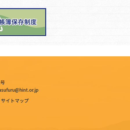
2号
asufuru@hint.or.jp
サイトマップ