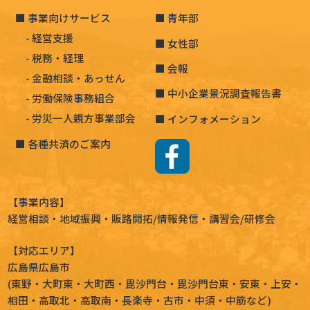
事業向けサービス
青年部
経営支援
女性部
税務・経理
会報
金融相談・あっせん
中小企業景況調査報告書
労働保険事務組合
労災一人親方事業部会
インフォメーション
各種共済のご案内
【事業内容】
経営相談
・地域振興・
販路開拓
/情報発信・講習会/研修会
【対応エリア】
広島県広島市
(
東野
・
大町東
・
大町西
・
毘沙門台
・
毘沙門台東
・
安東
・
上安
・
相田
・
高取北
・
高取南
・
長楽寺
・
古市
・
中須
・
中筋
など)