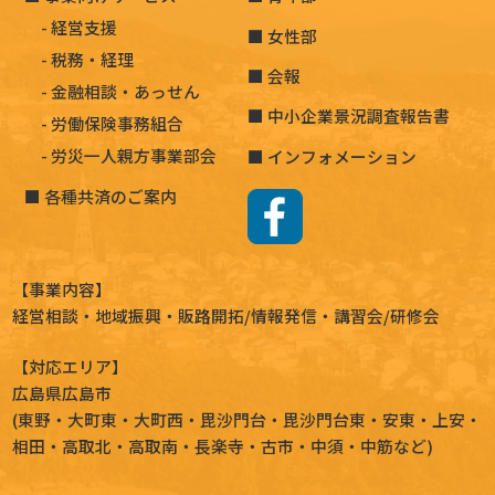
経営支援
女性部
税務・経理
会報
金融相談・あっせん
中小企業景況調査報告書
労働保険事務組合
労災一人親方事業部会
インフォメーション
各種共済のご案内
【事業内容】
経営相談
・地域振興・
販路開拓
/情報発信・講習会/研修会
【対応エリア】
広島県広島市
(
東野
・
大町東
・
大町西
・
毘沙門台
・
毘沙門台東
・
安東
・
上安
・
相田
・
高取北
・
高取南
・
長楽寺
・
古市
・
中須
・
中筋
など)