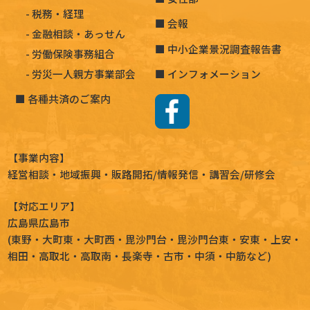
税務・経理
会報
金融相談・あっせん
中小企業景況調査報告書
労働保険事務組合
労災一人親方事業部会
インフォメーション
各種共済のご案内
【事業内容】
経営相談
・地域振興・
販路開拓
/情報発信・講習会/研修会
【対応エリア】
広島県広島市
(
東野
・
大町東
・
大町西
・
毘沙門台
・
毘沙門台東
・
安東
・
上安
・
相田
・
高取北
・
高取南
・
長楽寺
・
古市
・
中須
・
中筋
など)